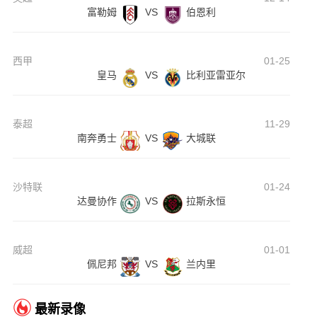
富勒姆
VS
伯恩利
西甲
01-25
皇马
VS
比利亚雷亚尔
泰超
11-29
南奔勇士
VS
大城联
沙特联
01-24
达曼协作
VS
拉斯永恒
威超
01-01
佩尼邦
VS
兰内里
最新录像