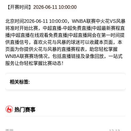
【开赛时间】
2026-06-11 10:00:00
北京时间2026-06-11 10:00:00，WNBA联赛中火花VS风暴
将准时开始比赛，中超直播-中超免费直播|中超最新赛程直
播|中超直播在线观看免费直播|中超直播网会在第一时间提
供直播信号，喜欢火花与风暴的球迷可以收藏本页面，本
页面为你提供火花与风暴的直播赛程表，助您轻松掌握
WNBA联赛赛场情况，包括直播链接及录像回放，一站式
服务让你轻松掌握比赛动态！
相关标签:
热门赛事