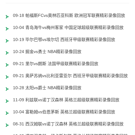
09-18 帕福斯FCvs奥林匹亚科斯 欧洲冠军联赛精彩录像回放
10-04 青岛海牛vs梅州客家 中国足球超级联赛精彩录像回放
10-19 毕尔巴鄂vs埃尔切 西班牙甲级联赛精彩录像回放
10-24 掘金vs勇士 NBA精彩录像回放
09-21 里尔vs朗斯 法国甲级联赛精彩录像回放
09-21 奥萨苏纳vs比利亚雷亚尔 西班牙甲级联赛精彩录像回放
10-28 太阳vs爵士 NBA精彩录像回放
11-09 利兹联vs诺丁汉森林 英格兰超级联赛精彩录像回放
10-04 富勒姆vs伯恩茅斯 英格兰超级联赛精彩录像回放
08-31 西汉姆联vs诺丁汉森林 英格兰超级联赛精彩录像回放