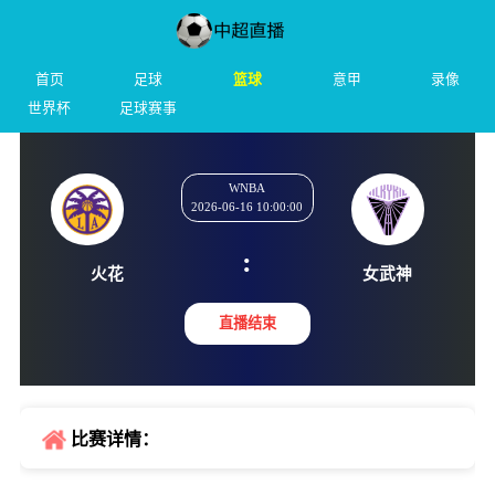
首页
足球
篮球
意甲
录像
世界杯
足球赛事
WNBA
2026-06-16 10:00:00
:
火花
女武
直播结束
比赛详情：