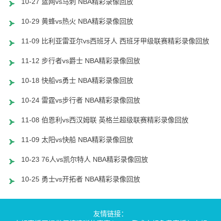
10-27 篮网vs马刺 NBA精彩录像回放
10-29 黄蜂vs热火 NBA精彩录像回放
11-09 比利亚雷亚尔vs西班牙人 西班牙甲级联赛精彩录像回放
11-12 步行者vs爵士 NBA精彩录像回放
10-18 快船vs勇士 NBA精彩录像回放
10-24 雷霆vs步行者 NBA精彩录像回放
11-08 伯恩利vs西汉姆联 英格兰超级联赛精彩录像回放
11-09 太阳vs快船 NBA精彩录像回放
10-23 76人vs凯尔特人 NBA精彩录像回放
10-25 勇士vs开拓者 NBA精彩录像回放
友情链接：