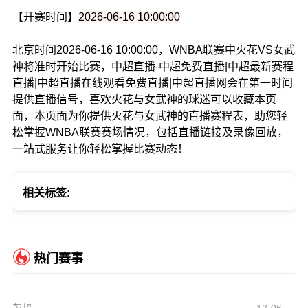
【开赛时间】
2026-06-16 10:00:00
北京时间2026-06-16 10:00:00，WNBA联赛中火花VS女武
神将准时开始比赛，中超直播-中超免费直播|中超最新赛程
直播|中超直播在线观看免费直播|中超直播网会在第一时间
提供直播信号，喜欢火花与女武神的球迷可以收藏本页
面，本页面为你提供火花与女武神的直播赛程表，助您轻
松掌握WNBA联赛赛场情况，包括直播链接及录像回放，
一站式服务让你轻松掌握比赛动态！
相关标签:
热门赛事