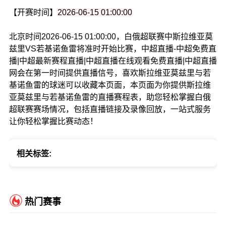
【开赛时间】
2026-06-15 01:00:00
北京时间2026-06-15 01:00:00，白俄超联赛中斯拉维亚莫
兹里VS若基诺鱼雷将准时开始比赛，中超直播-中超免费直
播|中超最新赛程直播|中超直播在线观看免费直播|中超直播
网会在第一时间提供直播信号，喜欢斯拉维亚莫兹里与若
基诺鱼雷的球迷可以收藏本页面，本页面为你提供斯拉维
亚莫兹里与若基诺鱼雷的直播赛程表，助您轻松掌握白俄
超联赛赛场情况，包括直播链接及录像回放，一站式服务
让你轻松掌握比赛动态！
相关标签:
热门赛事