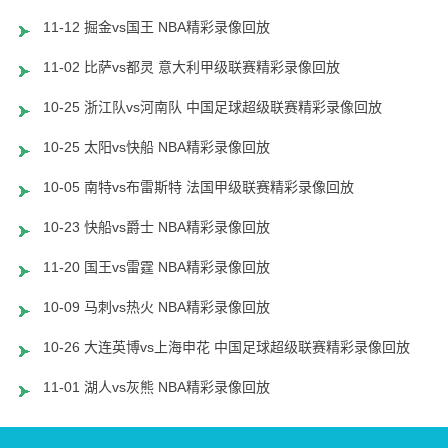
11-12 掘金vs国王 NBA精彩录像回放
11-02 比萨vs都灵 意大利甲级联赛精彩录像回放
10-25 浙江队vs河南队 中国足球超级联赛精彩录像回放
10-25 太阳vs快船 NBA精彩录像回放
10-05 南特vs布雷斯特 法国甲级联赛精彩录像回放
10-23 快船vs爵士 NBA精彩录像回放
11-20 国王vs雷霆 NBA精彩录像回放
10-09 马刺vs热火 NBA精彩录像回放
10-26 大连英博vs上海申花 中国足球超级联赛精彩录像回放
11-01 湖人vs灰熊 NBA精彩录像回放