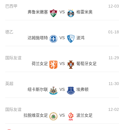
巴西甲
12-03
弗鲁米嫩塞
VS
格雷米奥
德乙
01-18
达姆施塔特
VS
波鸿
国际友谊
11-29
荷兰女足
VS
葡萄牙女足
英超
11-30
纽卡斯尔联
VS
埃弗顿
国际友谊
12-02
拉脱维亚女足
VS
波兰女足