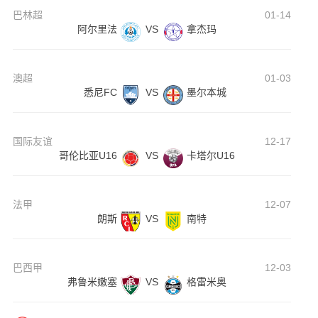
巴林超
01-14
阿尔里法
VS
拿杰玛
澳超
01-03
悉尼FC
VS
墨尔本城
国际友谊
12-17
哥伦比亚U16
VS
卡塔尔U16
法甲
12-07
朗斯
VS
南特
巴西甲
12-03
弗鲁米嫩塞
VS
格雷米奥