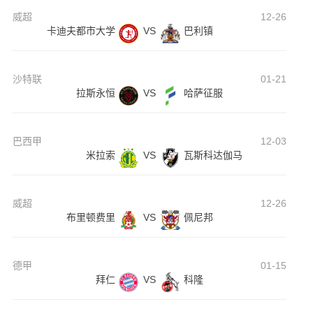
威超
12-26
卡迪夫都市大学
VS
巴利镇
沙特联
01-21
拉斯永恒
VS
哈萨征服
巴西甲
12-03
米拉索
VS
瓦斯科达伽马
威超
12-26
布里顿费里
VS
佩尼邦
德甲
01-15
拜仁
VS
科隆