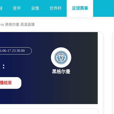
球
意甲
录像
世界杯
足球赛事
加斯 vs 黑格尔曼 高清直播
6-06-17 23:30:00
:
黑格尔曼
播结束