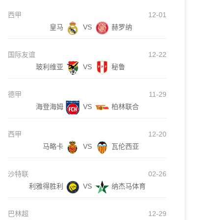
西甲
12-01
皇马
VS
赫罗纳
国际友谊
12-22
玻利维亚
VS
秘鲁
德甲
11-29
海登海姆
VS
柏林联合
西甲
12-20
马略卡
VS
瓦伦西亚
沙特联
02-26
利雅得胜利
VS
纳杰马体育
巴林超
12-29