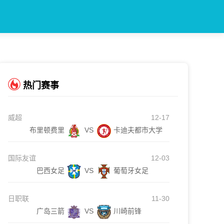
热门赛事
威超
12-17
布里顿费里
VS
卡迪夫都市大学
国际友谊
12-03
巴西女足
VS
葡萄牙女足
日职联
11-30
广岛三箭
VS
川崎前锋