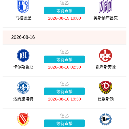
德乙
等待直播
马格德堡
奥斯纳布吕克
2026-08-15 19:00
2026-08-16
德乙
等待直播
卡尔斯鲁厄
凯泽斯劳滕
2026-08-16 02:30
德乙
等待直播
达姆施塔特
德累斯顿
2026-08-16 19:30
德乙
等待直播