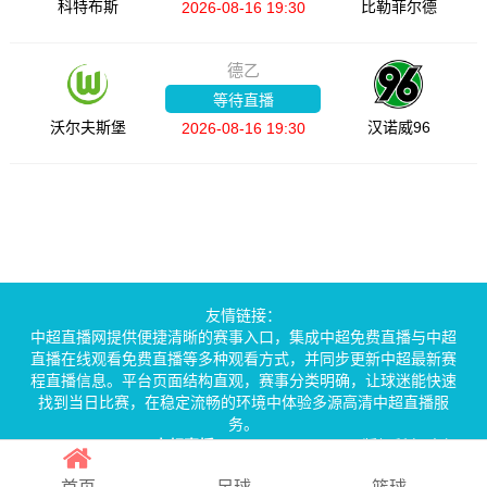
科特布斯
比勒菲尔德
2026-08-16 19:30
德乙
等待直播
沃尔夫斯堡
汉诺威96
2026-08-16 19:30
友情链接：
中超直播网提供便捷清晰的赛事入口，集成中超免费直播与中超
直播在线观看免费直播等多种观看方式，并同步更新中超最新赛
程直播信息。平台页面结构直观，赛事分类明确，让球迷能快速
找到当日比赛，在稳定流畅的环境中体验多源高清中超直播服
务。
Copyright © 2025
中超直播
. All Rights Reserved 版权所有 中超
直播,中超免费直播,中超最新赛程直播,中超直播在线观看免费直