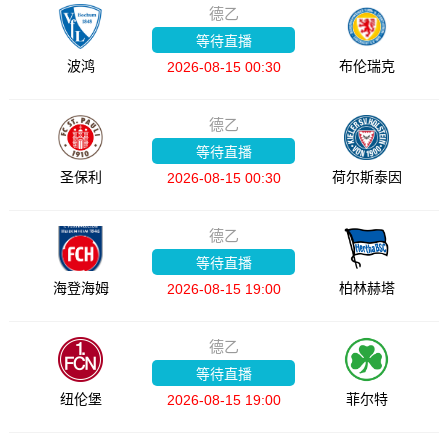
德乙
等待直播
波鸿
布伦瑞克
2026-08-15 00:30
德乙
等待直播
圣保利
荷尔斯泰因
2026-08-15 00:30
德乙
等待直播
海登海姆
柏林赫塔
2026-08-15 19:00
德乙
等待直播
纽伦堡
菲尔特
2026-08-15 19:00